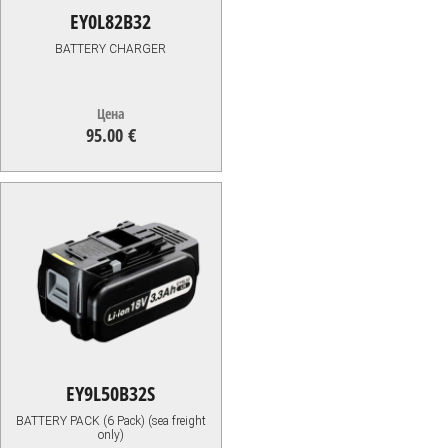
EY0L82B32
BATTERY CHARGER
Цена
95.00 €
95.00
€
EY9L50B32S
BATTERY PACK (6 Pack) (sea freight
only)