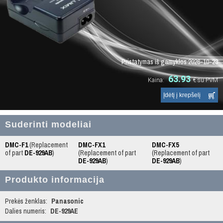
Pristatymas iš gamyklos 2026-10-23
63.93
Kaina:
€
su PVM
Suderinti modeliai
DMC-F1
(Replacement
DMC-FX1
DMC-FX5
of part
DE-929AB
)
(Replacement of part
(Replacement of part
DE-929AB
)
DE-929AB
)
Produkto informacija
Prekės ženklas:
Panasonic
Dalies numeris:
DE-929AE