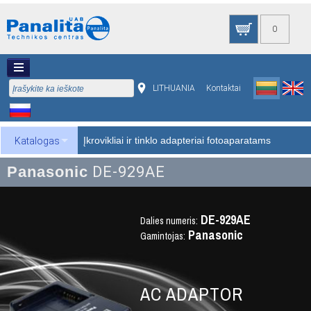
0
LITHUANIA
Kontaktai
Įkrovikliai ir tinklo adapteriai fotoaparatams
Katalogas
Panasonic
DE-929AE
DE-929AE
Dalies numeris:
Panasonic
Gamintojas:
AC ADAPTOR